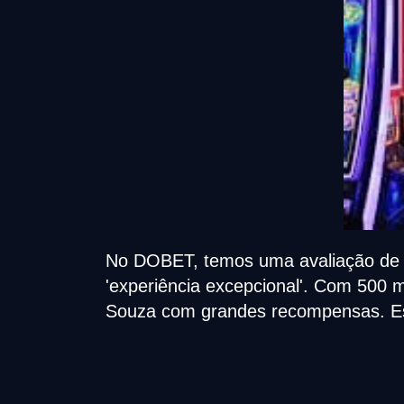
No DOBET, temos uma avaliação de 4
'experiência excepcional'. Com 500
Souza com grandes recompensas. Es