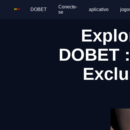
Conecte-
DOBET
aplicativo
jogo
se
Explo
DOBET :
Exclu