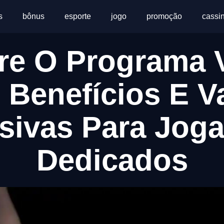
s
bônus
esporte
jogo
promoção
cassi
re O Programa 
 Benefícios E V
sivas Para Jog
Dedicados