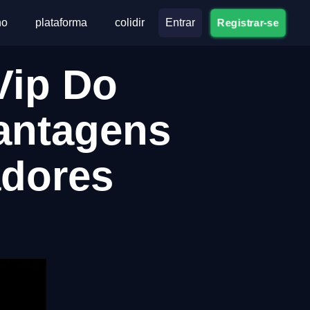
no
plataforma
colidir
Entrar
Registrar-se
Vip Do
antagens
adores