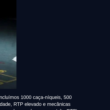
cluímos 1000 caça-níqueis, 500
vidade, RTP elevado e mecânicas