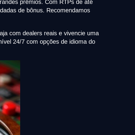
e grandes prêmios. Com RTPs de até
rodadas de bônus. Recomendamos
raja com dealers reais e vivencie uma
onível 24/7 com opções de idioma do