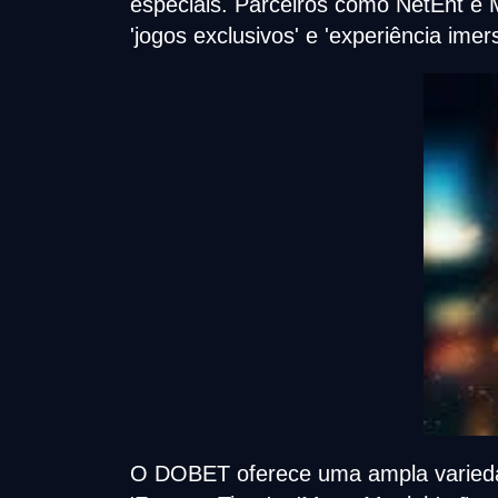
especiais. Parceiros como NetEnt e
'jogos exclusivos' e 'experiência imer
O DOBET oferece uma ampla variedade