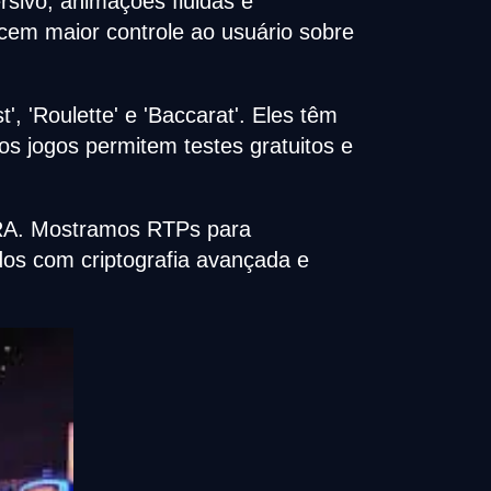
sivo, animações fluidas e
ecem maior controle ao usuário sobre
 'Roulette' e 'Baccarat'. Eles têm
 jogos permitem testes gratuitos e
RA. Mostramos RTPs para
os com criptografia avançada e