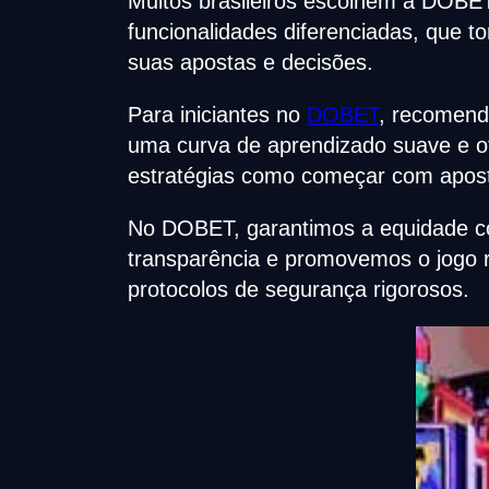
Muitos brasileiros escolhem a DOBET
funcionalidades diferenciadas, que t
suas apostas e decisões.
Para iniciantes no
DOBET
, recomenda
uma curva de aprendizado suave e o
estratégias como começar com apost
No DOBET, garantimos a equidade 
transparência e promovemos o jogo 
protocolos de segurança rigorosos.