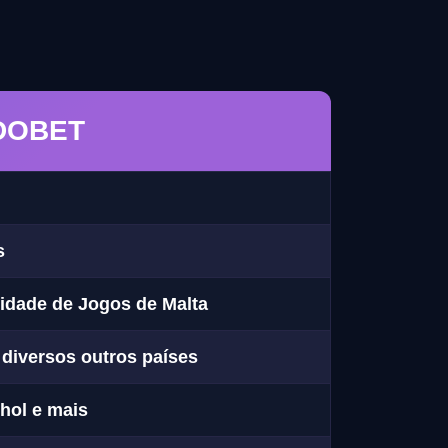
 DOBET
s
idade de Jogos de Malta
 diversos outros países
hol e mais