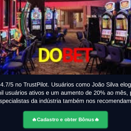
.7/5 no TrustPilot. Usuários como João Silva elo
 mil usuários ativos e um aumento de 20% ao mês
pecialistas da indústria também nos recomendam
🔥Cadastro e obter Bônus🔥