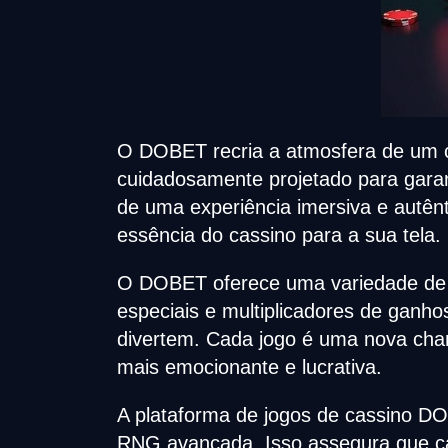
O DOBET recria a atmosfera de um ca
cuidadosamente projetado para garan
de uma experiência imersiva e autênt
essência do cassino para a sua tela.
O DOBET oferece uma variedade de
especiais e multiplicadores de ganho
divertem. Cada jogo é uma nova chan
mais emocionante e lucrativa.
A plataforma de jogos de cassino DO
RNG avançada. Isso assegura que cad