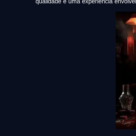
qualidade e uma experiência envolve