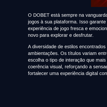
O DOBET está sempre na vanguarda d
jogos à sua plataforma. Isso garant
experiência de jogo fresca e emoci
novo para explorar e desfrutar.
A diversidade de estilos encontrado
ambientações. Os títulos variam entr
escolha o tipo de interação que mais
coerência visual, reforçando a sens
fortalecer uma experiência digital c