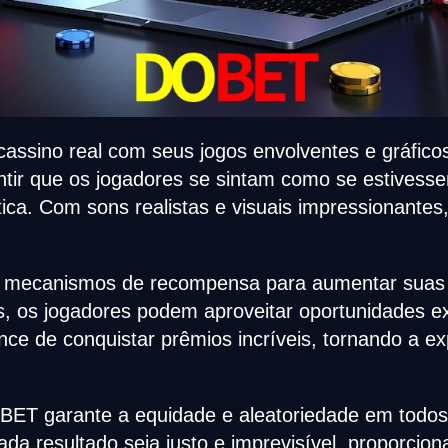
ssino real com seus jogos envolventes e gráficos 
tir que os jogadores se sintam como se estivesse
ica. Com sons realistas e visuais impressionante
 mecanismos de recompensa para aumentar suas
s, os jogadores podem aproveitar oportunidades ex
ce de conquistar prêmios incríveis, tornando a e
BET garante a equidade e aleatoriedade em todos o
a resultado seja justo e imprevisível, proporcio