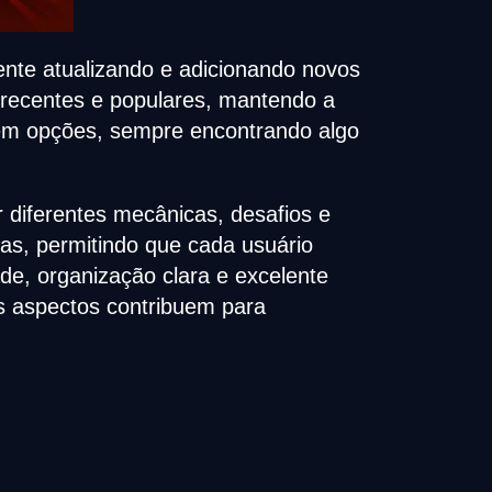
te atualizando e adicionando novos
 recentes e populares, mantendo a
sem opções, sempre encontrando algo
 diferentes mecânicas, desafios e
cas, permitindo que cada usuário
ade, organização clara e excelente
es aspectos contribuem para