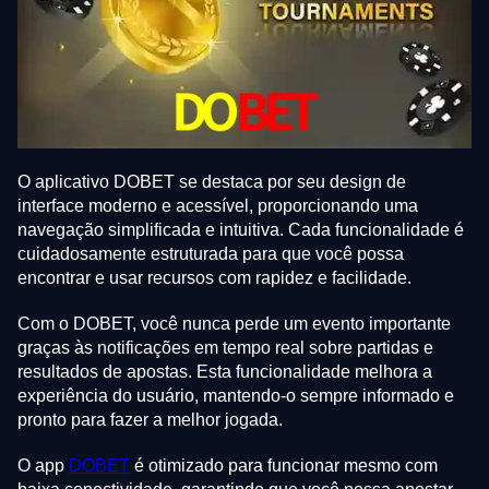
O aplicativo DOBET se destaca por seu design de
interface moderno e acessível, proporcionando uma
navegação simplificada e intuitiva. Cada funcionalidade é
cuidadosamente estruturada para que você possa
encontrar e usar recursos com rapidez e facilidade.
Com o DOBET, você nunca perde um evento importante
graças às notificações em tempo real sobre partidas e
resultados de apostas. Esta funcionalidade melhora a
experiência do usuário, mantendo-o sempre informado e
pronto para fazer a melhor jogada.
O app
DOBET
é otimizado para funcionar mesmo com