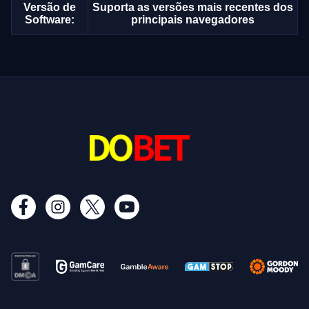
Versão de
Suporta as versões mais recentes dos
Software:
principais navegadores