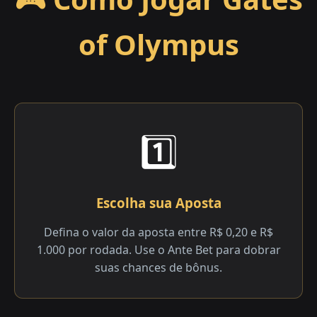
of Olympus
1️⃣
Escolha sua Aposta
Defina o valor da aposta entre R$ 0,20 e R$
1.000 por rodada. Use o Ante Bet para dobrar
suas chances de bônus.