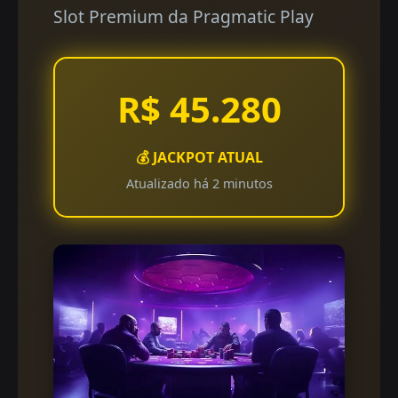
Slot Premium da Pragmatic Play
R$ 45.280
💰 JACKPOT ATUAL
Atualizado há 2 minutos