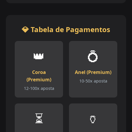
💎 Tabela de Pagamentos
👑
💍
Coroa
Anel (Premium)
(Premium)
10-50x aposta
12-100x aposta
⏳
🏺