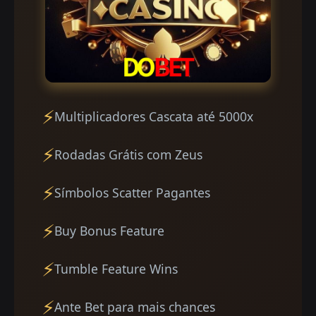
Multiplicadores Cascata até 5000x
Rodadas Grátis com Zeus
Símbolos Scatter Pagantes
Buy Bonus Feature
Tumble Feature Wins
Ante Bet para mais chances