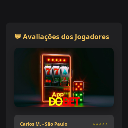
💬 Avaliações dos Jogadores
Carlos M. - São Paulo
⭐⭐⭐⭐⭐