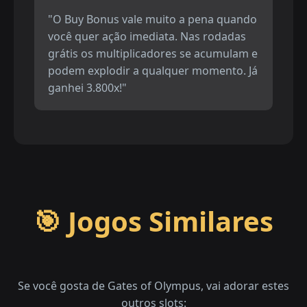
"O Buy Bonus vale muito a pena quando
você quer ação imediata. Nas rodadas
grátis os multiplicadores se acumulam e
podem explodir a qualquer momento. Já
ganhei 3.800x!"
🎯 Jogos Similares
Se você gosta de Gates of Olympus, vai adorar estes
outros slots: