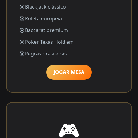
Blackjack clássico
Roleta europeia
Baccarat premium
Poker Texas Hold'em
Regras brasileiras
JOGAR MESA
🎮