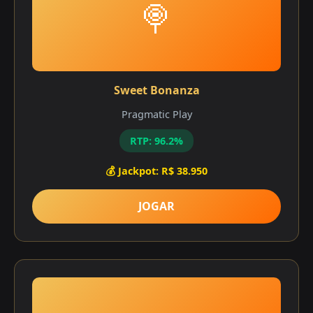
🍭
Sweet Bonanza
Pragmatic Play
RTP: 96.2%
💰 Jackpot: R$ 38.950
JOGAR