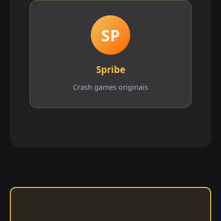
SP
Spribe
Crash games originais