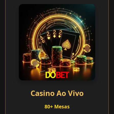
Casino Ao Vivo
80+ Mesas