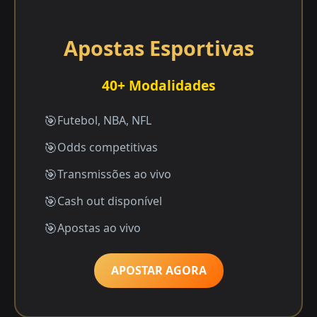
Apostas Esportivas
40+ Modalidades
Futebol, NBA, NFL
Odds competitivas
Transmissões ao vivo
Cash out disponível
Apostas ao vivo
APOSTAR AGORA