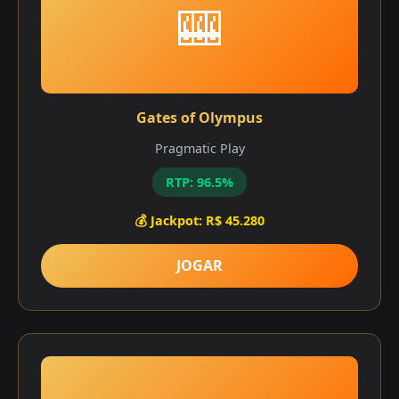
🎰
Gates of Olympus
Pragmatic Play
RTP: 96.5%
💰 Jackpot: R$ 45.280
JOGAR