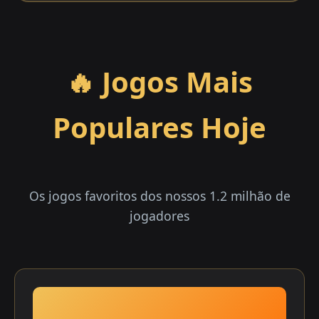
🔥 Jogos Mais
Populares Hoje
Os jogos favoritos dos nossos 1.2 milhão de
jogadores