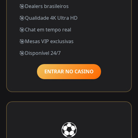
Dealers brasileiros
Qualidade 4K Ultra HD
Chat em tempo real
Mesas VIP exclusivas
Disponível 24/7
ENTRAR NO CASINO
⚽