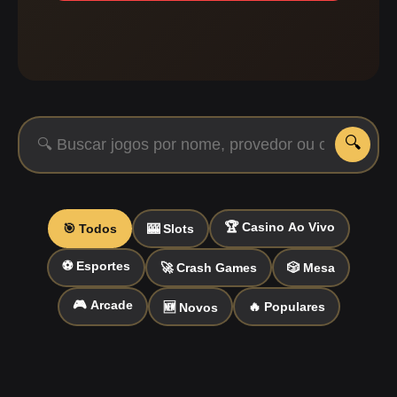
🔍
🏆 Casino Ao Vivo
🎯 Todos
🎰 Slots
⚽ Esportes
🚀 Crash Games
🎲 Mesa
🎮 Arcade
🔥 Populares
🆕 Novos