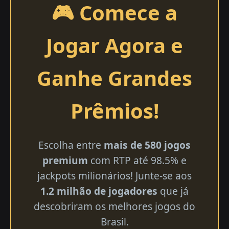
🎮 Comece a
Jogar Agora e
Ganhe Grandes
Prêmios!
Escolha entre
mais de 580 jogos
premium
com RTP até 98.5% e
jackpots milionários! Junte-se aos
1.2 milhão de jogadores
que já
descobriram os melhores jogos do
Brasil.