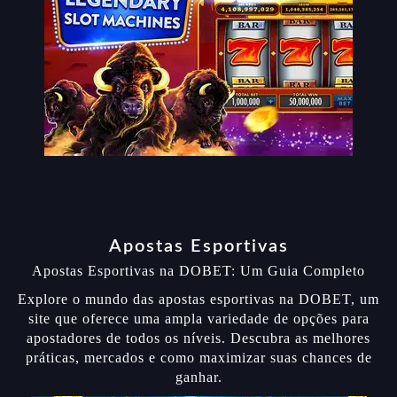
Apostas Esportivas
Apostas Esportivas na DOBET: Um Guia Completo
Explore o mundo das apostas esportivas na DOBET, um
site que oferece uma ampla variedade de opções para
apostadores de todos os níveis. Descubra as melhores
práticas, mercados e como maximizar suas chances de
ganhar.