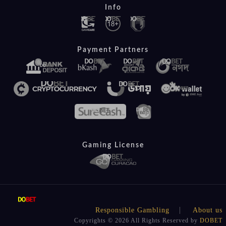
Info
Payment Partners
Gaming License
Responsible Gambling
About us
Copyrights © 2026 All Rights Reserved by
DOBET