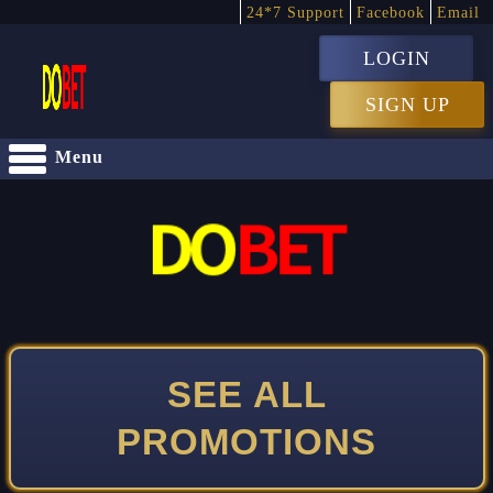
24*7 Support
Facebook
Email
LOGIN
SIGN UP
Menu
SEE ALL
PROMOTIONS