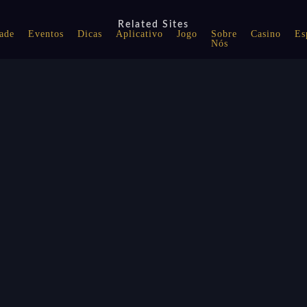
Related Sites
ade
Eventos
Dicas
Aplicativo
Jogo
Sobre
Casino
Es
Nós