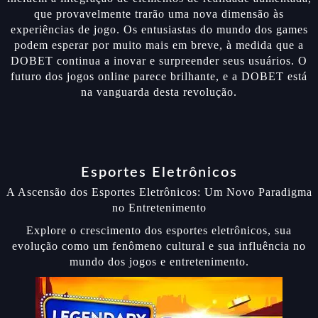
que provavelmente trarão uma nova dimensão às
experiências de jogo. Os entusiastas do mundo dos games
podem esperar por muito mais em breve, à medida que a
DOBET continua a inovar e surpreender seus usuários. O
futuro dos jogos online parece brilhante, e a DOBET está
na vanguarda desta revolução.
Esportes Eletrônicos
A Ascensão dos Esportes Eletrônicos: Um Novo Paradigma
no Entretenimento
Explore o crescimento dos esportes eletrônicos, sua
evolução como um fenômeno cultural e sua influência no
mundo dos jogos e entretenimento.