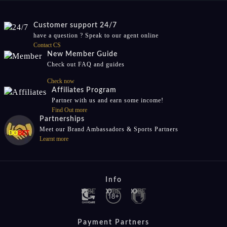
Customer support 24/7
have a question ? Speak to our agent online
Contact CS
New Member Guide
Check out FAQ and guides
Check now
Affiliates Program
Partner with us and earn some income!
Find Out more
Partnerships
Meet our Brand Ambassadors & Sports Partners
Learnt more
Info
Payment Partners